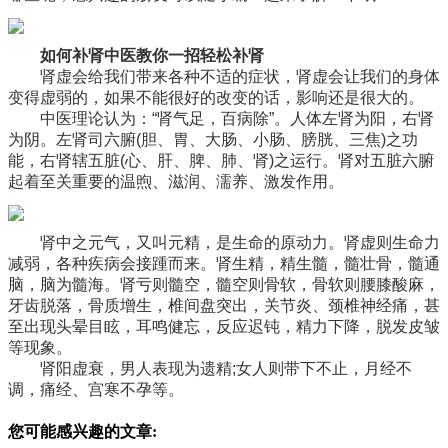
如何补肾中医教你一招轻松补肾
肾虚会给我们带来各种不适的症状，肾虚会让我们的身体
变得虚弱的，如果不能很好的改变的话，影响还是很大的。
中医理论认为：“肾气足，百病除”。人体左肾为阳，右肾
为阴。左肾司六腑(胆、胃、大肠、小肠、膀胱、三焦)之功
能，右肾辖五脏(心、肝、脾、肺、肾)之运行。肾对五脏六腑
起着至关重要的温煦、滋润、濡养、激发作用。
肾中之元气，又叫元精，是生命的原动力。肾虚则生命力
减弱，各种疾病会接踵而来。肾生精，精生髓，髓壮骨，髓通
脑，脑为髓海。肾亏则髓空，髓空则骨软，骨软则腰膝酸麻，
牙齿脱落，骨质增生，椎间盘突出，关节炎、颈椎神经痛，甚
至出现头晕目眩，耳鸣健忘，反应迟钝，精力下降，脱发皮皱
等现象。
肾阳虚衰，男人表现为遗精;女人则带下不止，月经不
调，痛经、宫寒不孕等。
您可能感兴趣的文章: