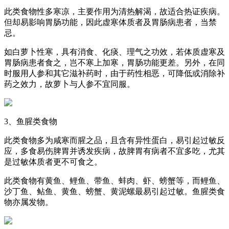
此类食物性多寒凉，主要作用为清热解渴，故适合热证疾病。
但却易影响胃肠功能，因此虚寒体质者及胃肠病患者，当禁
忌。
如白萝卜性寒，具有消食、化痰、理气之功效，若体质虚寒及
胃肠病患者食之，岂不寒上加寒，胃肠功能更差。另外，在同
时服用人参和其它滋补药时，由于药性相恶，可降低或消除补
药之效力，故萝卜与人参不宜同服。
3、鱼腥类食物
此类食物多为咸寒而腥之品，且含有异性蛋白，易引起过敏反
应，多食易伤脾胃并诱发疾病，故脾胃有病者不宜多吃，尤其
是过敏体质者更不可食之。
此类食物有黄鱼、鲤鱼、带鱼、蚌肉、虾、螃蟹等，而鲤鱼、
沙丁鱼、鲇鱼、黄鱼、螃蟹、黄泥螺最易引起过敏。鱼腥类食
物亦属发物。