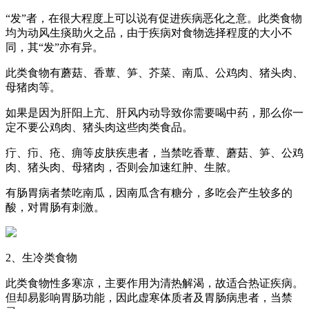
“发”者，在很大程度上可以说有促进疾病恶化之意。此类食物
均为动风生痰助火之品，由于疾病对食物选择程度的大小不
同，其“发”亦有异。
此类食物有蘑菇、香蕈、笋、芥菜、南瓜、公鸡肉、猪头肉、
母猪肉等。
如果是因为肝阳上亢、肝风内动导致你需要喝中药，那么你一
定不要公鸡肉、猪头肉这些肉类食品。
疔、疖、疮、痈等皮肤疾患者，当禁吃香蕈、蘑菇、笋、公鸡
肉、猪头肉、母猪肉，否则会加速红肿、生脓。
有肠胃病者禁吃南瓜，因南瓜含有糖分，多吃会产生较多的
酸，对胃肠有刺激。
2、生冷类食物
此类食物性多寒凉，主要作用为清热解渴，故适合热证疾病。
但却易影响胃肠功能，因此虚寒体质者及胃肠病患者，当禁