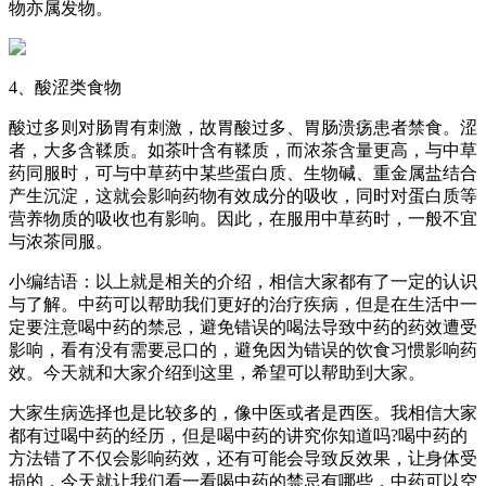
物亦属发物。
4、酸涩类食物
酸过多则对肠胃有刺激，故胃酸过多、胃肠溃疡患者禁食。涩
者，大多含鞣质。如茶叶含有鞣质，而浓茶含量更高，与中草
药同服时，可与中草药中某些蛋白质、生物碱、重金属盐结合
产生沉淀，这就会影响药物有效成分的吸收，同时对蛋白质等
营养物质的吸收也有影响。因此，在服用中草药时，一般不宜
与浓茶同服。
小编结语：以上就是相关的介绍，相信大家都有了一定的认识
与了解。中药可以帮助我们更好的治疗疾病，但是在生活中一
定要注意喝中药的禁忌，避免错误的喝法导致中药的药效遭受
影响，看有没有需要忌口的，避免因为错误的饮食习惯影响药
效。今天就和大家介绍到这里，希望可以帮助到大家。
大家生病选择也是比较多的，像中医或者是西医。我相信大家
都有过喝中药的经历，但是喝中药的讲究你知道吗?喝中药的
方法错了不仅会影响药效，还有可能会导致反效果，让身体受
损的，今天就让我们看一看喝中药的禁忌有哪些，中药可以空