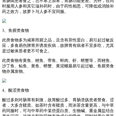
胃肠病患者食之，岂不寒上加寒，胃肠功能更差。另外，在同
时服用人参和其它滋补药时，由于药性相恶，可降低或消除补
药之效力，故萝卜与人参不宜同服。
3、鱼腥类食物
此类食物多为咸寒而腥之品，且含有异性蛋白，易引起过敏反
应，多食易伤脾胃并诱发疾病，故脾胃有病者不宜多吃，尤其
是过敏体质者更不可食之。
此类食物有黄鱼、鲤鱼、带鱼、蚌肉、虾、螃蟹等，而鲤鱼、
沙丁鱼、鲇鱼、黄鱼、螃蟹、黄泥螺最易引起过敏。鱼腥类食
物亦属发物。
4、酸涩类食物
酸过多则对肠胃有刺激，故胃酸过多、胃肠溃疡患者禁食。涩
者，大多含鞣质。如茶叶含有鞣质，而浓茶含量更高，与中草
药同服时，可与中草药中某些蛋白质、生物碱、重金属盐结合