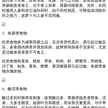
如白萝卜性寒，具有消食、化痰、理气之功效，若体质虚寒及
胃肠病患者食之，岂不寒上加寒，胃肠功能更差。另外，在同
时服用人参和其它滋补药时，由于药性相恶，可降低或消除补
药之效力，故萝卜与人参不宜同服。
3、鱼腥类食物
此类食物多为咸寒而腥之品，且含有异性蛋白，易引起过敏反
应，多食易伤脾胃并诱发疾病，故脾胃有病者不宜多吃，尤其
是过敏体质者更不可食之。
此类食物有黄鱼、鲤鱼、带鱼、蚌肉、虾、螃蟹等，而鲤鱼、
沙丁鱼、鲇鱼、黄鱼、螃蟹、黄泥螺最易引起过敏。鱼腥类食
物亦属发物。
4、酸涩类食物
酸过多则对肠胃有刺激，故胃酸过多、胃肠溃疡患者禁食。涩
者，大多含鞣质。如茶叶含有鞣质，而浓茶含量更高，与中草
药同服时，可与中草药中某些蛋白质、生物碱、重金属盐结合