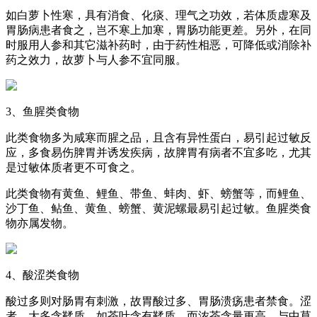
如白萝卜性寒，具有消食、化痰、理气之功效，若体质虚寒及
胃肠病患者食之，岂不寒上加寒，胃肠功能更差。另外，在同
时服用人参和其它滋补药时，由于药性相恶，可降低或消除补
药之效力，故萝卜与人参不宜同服。
3、鱼腥类食物
此类食物多为咸寒而腥之品，且含有异性蛋白，易引起过敏反
应，多食易伤脾胃并诱发疾病，故脾胃有病者不宜多吃，尤其
是过敏体质者更不可食之。
此类食物有黄鱼、鲤鱼、带鱼、蚌肉、虾、螃蟹等，而鲤鱼、
沙丁鱼、鲇鱼、黄鱼、螃蟹、黄泥螺最易引起过敏。鱼腥类食
物亦属发物。
4、酸涩类食物
酸过多则对肠胃有刺激，故胃酸过多、胃肠溃疡患者禁食。涩
者，大多含鞣质。如茶叶含有鞣质，而浓茶含量更高，与中草