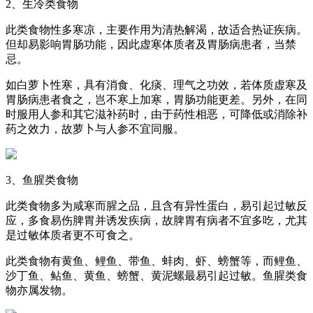
2、生冷类食物
此类食物性多寒凉，主要作用为清热解渴，故适合热证疾病。
但却易影响胃肠功能，因此虚寒体质者及胃肠病患者，当禁
忌。
如白萝卜性寒，具有消食、化痰、理气之功效，若体质虚寒及
胃肠病患者食之，岂不寒上加寒，胃肠功能更差。另外，在同
时服用人参和其它滋补药时，由于药性相恶，可降低或消除补
药之效力，故萝卜与人参不宜同服。
3、鱼腥类食物
此类食物多为咸寒而腥之品，且含有异性蛋白，易引起过敏反
应，多食易伤脾胃并诱发疾病，故脾胃有病者不宜多吃，尤其
是过敏体质者更不可食之。
此类食物有黄鱼、鲤鱼、带鱼、蚌肉、虾、螃蟹等，而鲤鱼、
沙丁鱼、鲇鱼、黄鱼、螃蟹、黄泥螺最易引起过敏。鱼腥类食
物亦属发物。