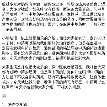
酸过多则对肠胃有刺激，故胃酸过多、胃肠溃疡患者禁食。涩
者，大多含鞣质。如茶叶含有鞣质，而浓茶含量更高，与中草
药同服时，可与中草药中某些蛋白质、生物碱、重金属盐结合
产生沉淀，这就会影响药物有效成分的吸收，同时对蛋白质等
营养物质的吸收也有影响。因此，在服用中草药时，一般不宜
与浓茶同服。
小编结语：以上就是相关的介绍，相信大家都有了一定的认识
与了解。中药可以帮助我们更好的治疗疾病，但是在生活中一
定要注意喝中药的禁忌，避免错误的喝法导致中药的药效遭受
影响，看有没有需要忌口的，避免因为错误的饮食习惯影响药
效。今天就和大家介绍到这里，希望可以帮助到大家。
大家生病选择也是比较多的，像中医或者是西医。我相信大家
都有过喝中药的经历，但是喝中药的讲究你知道吗?喝中药的
方法错了不仅会影响药效，还有可能会导致反效果，让身体受
损的，今天就让我们看一看喝中药的禁忌有哪些，中药可以空
腹喝吗?今天小编就和大家介绍一下相关的问题。
1、发物类食物