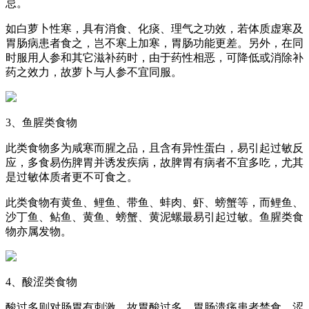
忌。
如白萝卜性寒，具有消食、化痰、理气之功效，若体质虚寒及
胃肠病患者食之，岂不寒上加寒，胃肠功能更差。另外，在同
时服用人参和其它滋补药时，由于药性相恶，可降低或消除补
药之效力，故萝卜与人参不宜同服。
3、鱼腥类食物
此类食物多为咸寒而腥之品，且含有异性蛋白，易引起过敏反
应，多食易伤脾胃并诱发疾病，故脾胃有病者不宜多吃，尤其
是过敏体质者更不可食之。
此类食物有黄鱼、鲤鱼、带鱼、蚌肉、虾、螃蟹等，而鲤鱼、
沙丁鱼、鲇鱼、黄鱼、螃蟹、黄泥螺最易引起过敏。鱼腥类食
物亦属发物。
4、酸涩类食物
酸过多则对肠胃有刺激，故胃酸过多、胃肠溃疡患者禁食。涩