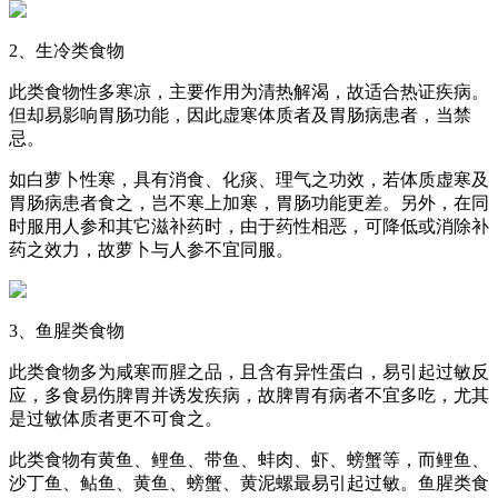
2、生冷类食物
此类食物性多寒凉，主要作用为清热解渴，故适合热证疾病。
但却易影响胃肠功能，因此虚寒体质者及胃肠病患者，当禁
忌。
如白萝卜性寒，具有消食、化痰、理气之功效，若体质虚寒及
胃肠病患者食之，岂不寒上加寒，胃肠功能更差。另外，在同
时服用人参和其它滋补药时，由于药性相恶，可降低或消除补
药之效力，故萝卜与人参不宜同服。
3、鱼腥类食物
此类食物多为咸寒而腥之品，且含有异性蛋白，易引起过敏反
应，多食易伤脾胃并诱发疾病，故脾胃有病者不宜多吃，尤其
是过敏体质者更不可食之。
此类食物有黄鱼、鲤鱼、带鱼、蚌肉、虾、螃蟹等，而鲤鱼、
沙丁鱼、鲇鱼、黄鱼、螃蟹、黄泥螺最易引起过敏。鱼腥类食