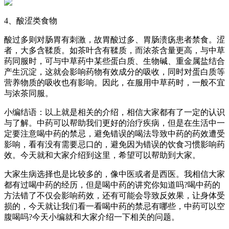
4、酸涩类食物
酸过多则对肠胃有刺激，故胃酸过多、胃肠溃疡患者禁食。涩
者，大多含鞣质。如茶叶含有鞣质，而浓茶含量更高，与中草
药同服时，可与中草药中某些蛋白质、生物碱、重金属盐结合
产生沉淀，这就会影响药物有效成分的吸收，同时对蛋白质等
营养物质的吸收也有影响。因此，在服用中草药时，一般不宜
与浓茶同服。
小编结语：以上就是相关的介绍，相信大家都有了一定的认识
与了解。中药可以帮助我们更好的治疗疾病，但是在生活中一
定要注意喝中药的禁忌，避免错误的喝法导致中药的药效遭受
影响，看有没有需要忌口的，避免因为错误的饮食习惯影响药
效。今天就和大家介绍到这里，希望可以帮助到大家。
大家生病选择也是比较多的，像中医或者是西医。我相信大家
都有过喝中药的经历，但是喝中药的讲究你知道吗?喝中药的
方法错了不仅会影响药效，还有可能会导致反效果，让身体受
损的，今天就让我们看一看喝中药的禁忌有哪些，中药可以空
腹喝吗?今天小编就和大家介绍一下相关的问题。