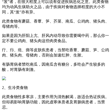
“发”者，在很大程度上可以说有促进疾病恶化之意。此类食物
均为动风生痰助火之品，由于疾病对食物选择程度的大小不
同，其“发”亦有异。
此类食物有蘑菇、香蕈、笋、芥菜、南瓜、公鸡肉、猪头肉、
母猪肉等。
如果是因为肝阳上亢、肝风内动导致你需要喝中药，那么你一
定不要公鸡肉、猪头肉这些肉类食品。
疔、疖、疮、痈等皮肤疾患者，当禁吃香蕈、蘑菇、笋、公鸡
肉、猪头肉、母猪肉，否则会加速红肿、生脓。
有肠胃病者禁吃南瓜，因南瓜含有糖分，多吃会产生较多的
酸，对胃肠有刺激。
2、生冷类食物
此类食物性多寒凉，主要作用为清热解渴，故适合热证疾病。
但却易影响胃肠功能，因此虚寒体质者及胃肠病患者，当禁
忌。