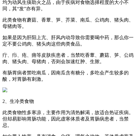
均为动风生痰助火之品，由于疾病对食物选择程度的大小不
同，其“发”亦有异。
此类食物有蘑菇、香蕈、笋、芥菜、南瓜、公鸡肉、猪头肉、
母猪肉等。
如果是因为肝阳上亢、肝风内动导致你需要喝中药，那么你一
定不要公鸡肉、猪头肉这些肉类食品。
疔、疖、疮、痈等皮肤疾患者，当禁吃香蕈、蘑菇、笋、公鸡
肉、猪头肉、母猪肉，否则会加速红肿、生脓。
有肠胃病者禁吃南瓜，因南瓜含有糖分，多吃会产生较多的
酸，对胃肠有刺激。
2、生冷类食物
此类食物性多寒凉，主要作用为清热解渴，故适合热证疾病。
但却易影响胃肠功能，因此虚寒体质者及胃肠病患者，当禁
忌。