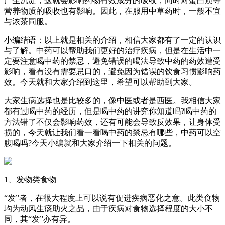
产生沉淀，这就会影响药物有效成分的吸收，同时对蛋白质等
营养物质的吸收也有影响。因此，在服用中草药时，一般不宜
与浓茶同服。
小编结语：以上就是相关的介绍，相信大家都有了一定的认识
与了解。中药可以帮助我们更好的治疗疾病，但是在生活中一
定要注意喝中药的禁忌，避免错误的喝法导致中药的药效遭受
影响，看有没有需要忌口的，避免因为错误的饮食习惯影响药
效。今天就和大家介绍到这里，希望可以帮助到大家。
大家生病选择也是比较多的，像中医或者是西医。我相信大家
都有过喝中药的经历，但是喝中药的讲究你知道吗?喝中药的
方法错了不仅会影响药效，还有可能会导致反效果，让身体受
损的，今天就让我们看一看喝中药的禁忌有哪些，中药可以空
腹喝吗?今天小编就和大家介绍一下相关的问题。
1、发物类食物
“发”者，在很大程度上可以说有促进疾病恶化之意。此类食物
均为动风生痰助火之品，由于疾病对食物选择程度的大小不
同，其“发”亦有异。