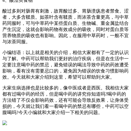
4、酸涩类食物
酸过多则对肠胃有刺激，故胃酸过多、胃肠溃疡患者禁食。涩
者，大多含鞣质。如茶叶含有鞣质，而浓茶含量更高，与中草
药同服时，可与中草药中某些蛋白质、生物碱、重金属盐结合
产生沉淀，这就会影响药物有效成分的吸收，同时对蛋白质等
营养物质的吸收也有影响。因此，在服用中草药时，一般不宜
与浓茶同服。
小编结语：以上就是相关的介绍，相信大家都有了一定的认识
与了解。中药可以帮助我们更好的治疗疾病，但是在生活中一
定要注意喝中药的禁忌，避免错误的喝法导致中药的药效遭受
影响，看有没有需要忌口的，避免因为错误的饮食习惯影响药
效。今天就和大家介绍到这里，希望可以帮助到大家。
大家生病选择也是比较多的，像中医或者是西医。我相信大家
都有过喝中药的经历，但是喝中药的讲究你知道吗?喝中药的
方法错了不仅会影响药效，还有可能会导致反效果，让身体受
损的，今天就让我们看一看喝中药的禁忌有哪些，中药可以空
腹喝吗?今天小编就和大家介绍一下相关的问题。