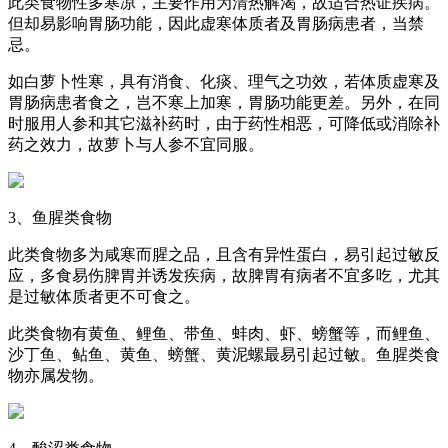
此类食物性多寒凉，主要作用为清热解渴，故适合热证疾病。
但却易影响胃肠功能，因此虚寒体质者及胃肠病患者，当禁
忌。
如白萝卜性寒，具有消食、化痰、理气之功效，若体质虚寒及
胃肠病患者食之，岂不寒上加寒，胃肠功能更差。另外，在同
时服用人参和其它滋补药时，由于药性相恶，可降低或消除补
药之效力，故萝卜与人参不宜同服。
3、鱼腥类食物
此类食物多为咸寒而腥之品，且含有异性蛋白，易引起过敏反
应，多食易伤脾胃并诱发疾病，故脾胃有病者不宜多吃，尤其
是过敏体质者更不可食之。
此类食物有黄鱼、鲤鱼、带鱼、蚌肉、虾、螃蟹等，而鲤鱼、
沙丁鱼、鲇鱼、黄鱼、螃蟹、黄泥螺最易引起过敏。鱼腥类食
物亦属发物。