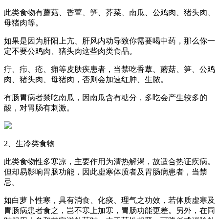
此类食物有蘑菇、香蕈、笋、芥菜、南瓜、公鸡肉、猪头肉、
母猪肉等。
如果是因为肝阳上亢、肝风内动导致你需要喝中药，那么你一
定不要公鸡肉、猪头肉这些肉类食品。
疔、疖、疮、痈等皮肤疾患者，当禁吃香蕈、蘑菇、笋、公鸡
肉、猪头肉、母猪肉，否则会加速红肿、生脓。
有肠胃病者禁吃南瓜，因南瓜含有糖分，多吃会产生较多的
酸，对胃肠有刺激。
2、生冷类食物
此类食物性多寒凉，主要作用为清热解渴，故适合热证疾病。
但却易影响胃肠功能，因此虚寒体质者及胃肠病患者，当禁
忌。
如白萝卜性寒，具有消食、化痰、理气之功效，若体质虚寒及
胃肠病患者食之，岂不寒上加寒，胃肠功能更差。另外，在同