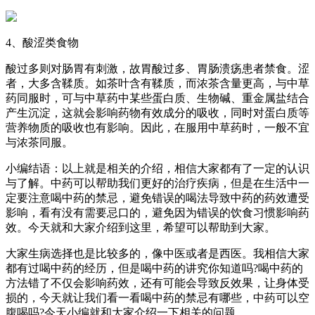
4、酸涩类食物
酸过多则对肠胃有刺激，故胃酸过多、胃肠溃疡患者禁食。涩
者，大多含鞣质。如茶叶含有鞣质，而浓茶含量更高，与中草
药同服时，可与中草药中某些蛋白质、生物碱、重金属盐结合
产生沉淀，这就会影响药物有效成分的吸收，同时对蛋白质等
营养物质的吸收也有影响。因此，在服用中草药时，一般不宜
与浓茶同服。
小编结语：以上就是相关的介绍，相信大家都有了一定的认识
与了解。中药可以帮助我们更好的治疗疾病，但是在生活中一
定要注意喝中药的禁忌，避免错误的喝法导致中药的药效遭受
影响，看有没有需要忌口的，避免因为错误的饮食习惯影响药
效。今天就和大家介绍到这里，希望可以帮助到大家。
大家生病选择也是比较多的，像中医或者是西医。我相信大家
都有过喝中药的经历，但是喝中药的讲究你知道吗?喝中药的
方法错了不仅会影响药效，还有可能会导致反效果，让身体受
损的，今天就让我们看一看喝中药的禁忌有哪些，中药可以空
腹喝吗?今天小编就和大家介绍一下相关的问题。