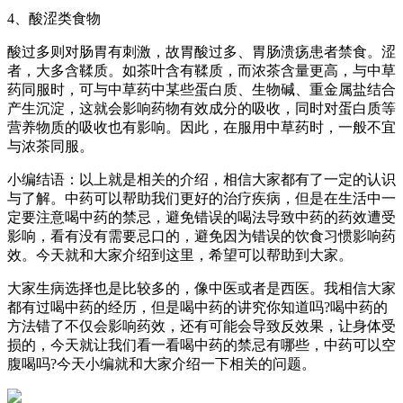
4、酸涩类食物
酸过多则对肠胃有刺激，故胃酸过多、胃肠溃疡患者禁食。涩
者，大多含鞣质。如茶叶含有鞣质，而浓茶含量更高，与中草
药同服时，可与中草药中某些蛋白质、生物碱、重金属盐结合
产生沉淀，这就会影响药物有效成分的吸收，同时对蛋白质等
营养物质的吸收也有影响。因此，在服用中草药时，一般不宜
与浓茶同服。
小编结语：以上就是相关的介绍，相信大家都有了一定的认识
与了解。中药可以帮助我们更好的治疗疾病，但是在生活中一
定要注意喝中药的禁忌，避免错误的喝法导致中药的药效遭受
影响，看有没有需要忌口的，避免因为错误的饮食习惯影响药
效。今天就和大家介绍到这里，希望可以帮助到大家。
大家生病选择也是比较多的，像中医或者是西医。我相信大家
都有过喝中药的经历，但是喝中药的讲究你知道吗?喝中药的
方法错了不仅会影响药效，还有可能会导致反效果，让身体受
损的，今天就让我们看一看喝中药的禁忌有哪些，中药可以空
腹喝吗?今天小编就和大家介绍一下相关的问题。