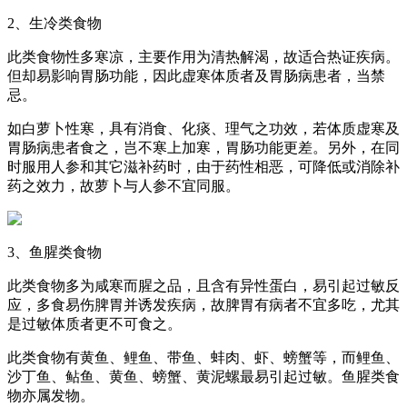
2、生冷类食物
此类食物性多寒凉，主要作用为清热解渴，故适合热证疾病。
但却易影响胃肠功能，因此虚寒体质者及胃肠病患者，当禁
忌。
如白萝卜性寒，具有消食、化痰、理气之功效，若体质虚寒及
胃肠病患者食之，岂不寒上加寒，胃肠功能更差。另外，在同
时服用人参和其它滋补药时，由于药性相恶，可降低或消除补
药之效力，故萝卜与人参不宜同服。
3、鱼腥类食物
此类食物多为咸寒而腥之品，且含有异性蛋白，易引起过敏反
应，多食易伤脾胃并诱发疾病，故脾胃有病者不宜多吃，尤其
是过敏体质者更不可食之。
此类食物有黄鱼、鲤鱼、带鱼、蚌肉、虾、螃蟹等，而鲤鱼、
沙丁鱼、鲇鱼、黄鱼、螃蟹、黄泥螺最易引起过敏。鱼腥类食
物亦属发物。