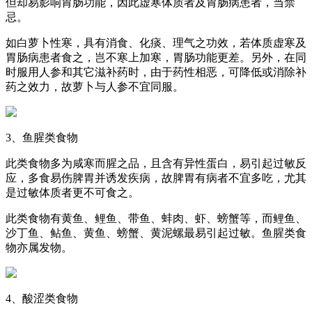
但却易影响胃肠功能，因此虚寒体质者及胃肠病患者，当禁
忌。
如白萝卜性寒，具有消食、化痰、理气之功效，若体质虚寒及
胃肠病患者食之，岂不寒上加寒，胃肠功能更差。另外，在同
时服用人参和其它滋补药时，由于药性相恶，可降低或消除补
药之效力，故萝卜与人参不宜同服。
3、鱼腥类食物
此类食物多为咸寒而腥之品，且含有异性蛋白，易引起过敏反
应，多食易伤脾胃并诱发疾病，故脾胃有病者不宜多吃，尤其
是过敏体质者更不可食之。
此类食物有黄鱼、鲤鱼、带鱼、蚌肉、虾、螃蟹等，而鲤鱼、
沙丁鱼、鲇鱼、黄鱼、螃蟹、黄泥螺最易引起过敏。鱼腥类食
物亦属发物。
4、酸涩类食物