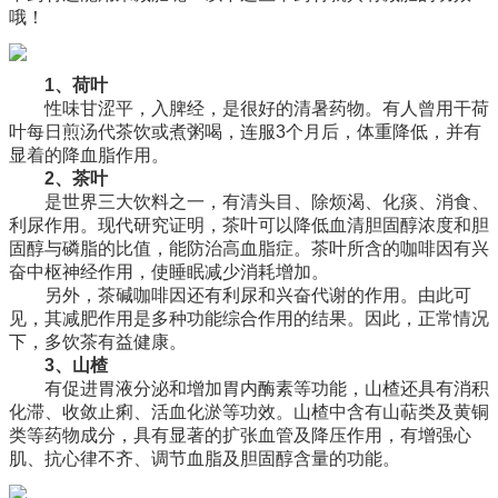
哦！
1、荷叶
性味甘涩平，入脾经，是很好的清暑药物。有人曾用干荷
叶每日煎汤代茶饮或煮粥喝，连服3个月后，体重降低，并有
显着的降血脂作用。
2、茶叶
是世界三大饮料之一，有清头目、除烦渴、化痰、消食、
利尿作用。现代研究证明，茶叶可以降低血清胆固醇浓度和胆
固醇与磷脂的比值，能防治高血脂症。茶叶所含的咖啡因有兴
奋中枢神经作用，使睡眠减少消耗增加。
另外，茶碱咖啡因还有利尿和兴奋代谢的作用。由此可
见，其减肥作用是多种功能综合作用的结果。因此，正常情况
下，多饮茶有益健康。
3、山楂
有促进胃液分泌和增加胃内酶素等功能，山楂还具有消积
化滞、收敛止痢、活血化淤等功效。山楂中含有山萜类及黄铜
类等药物成分，具有显著的扩张血管及降压作用，有增强心
肌、抗心律不齐、调节血脂及胆固醇含量的功能。