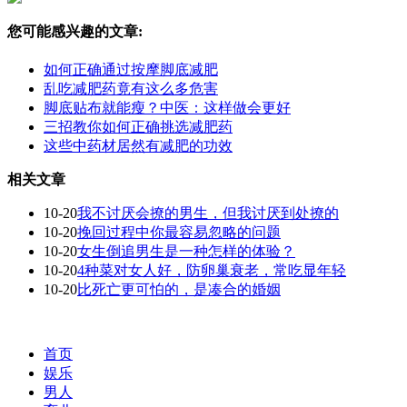
您可能感兴趣的文章:
如何正确通过按摩脚底减肥
乱吃减肥药竟有这么多危害
脚底贴布就能瘦？中医：这样做会更好
三招教你如何正确挑选减肥药
这些中药材居然有减肥的功效
相关文章
10-20
我不讨厌会撩的男生，但我讨厌到处撩的
10-20
挽回过程中你最容易忽略的问题
10-20
女生倒追男生是一种怎样的体验？
10-20
4种菜对女人好，防卵巢衰老，常吃显年轻
10-20
比死亡更可怕的，是凑合的婚姻
首页
娱乐
男人