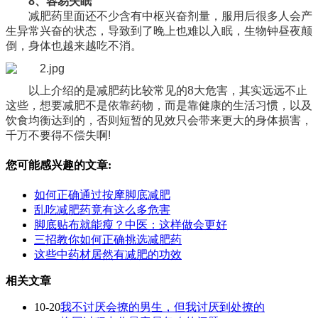
8、容易失眠
减肥药里面还不少含有中枢兴奋剂量，服用后很多人会产
生异常兴奋的状态，导致到了晚上也难以入眠，生物钟昼夜颠
倒，身体也越来越吃不消。
以上介绍的是减肥药比较常见的8大危害，其实远远不止
这些，想要减肥不是依靠药物，而是靠健康的生活习惯，以及
饮食均衡达到的，否则短暂的见效只会带来更大的身体损害，
千万不要得不偿失啊!
您可能感兴趣的文章:
如何正确通过按摩脚底减肥
乱吃减肥药竟有这么多危害
脚底贴布就能瘦？中医：这样做会更好
三招教你如何正确挑选减肥药
这些中药材居然有减肥的功效
相关文章
10-20
我不讨厌会撩的男生，但我讨厌到处撩的