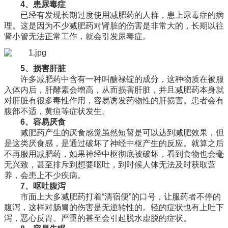
4、患尿毒症
已经有发现长期过度使用减肥药的人群，患上尿毒症的病
理。这是因为不少减肥药对肾脏的伤害是非常大的，长期以往
肾小管无法正常工作，就会引发尿毒症。
5、损害肝脏
许多减肥药中含有一种叫醣禄锭的成分，这种物质在被服
入体内后，肝酵素会增高，从而损害肝脏，并且减肥药本身就
对肝脏有很多毒性作用，容易诱发药物性的肝损害。患者会有
腹部不适，黄疸等症状发生。
6、容易厌食
减肥药产生的厌食感觉虽然短暂是可以达到减肥效果，但
是这类厌食感，是通过破坏了神经中枢产生的反应。就算之后
不再服用减肥药，如果神经中枢彻底被破坏，看到食物也会毫
无兴致，甚至排斥到想要呕吐，到时候人体无法及时获取营
养，会患上不少疾病。
7、呕吐腹泻
市面上大多减肥药打着“清宿便”的口号，让服药者不停的
腹泻，这样对肠胃的伤害是无逆转性的。轻的症状也有上吐下
泻，恶心反胃。严重的甚至会引起脱水虚脱的症状。