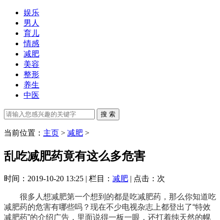
娱乐
男人
育儿
情感
减肥
美容
整形
养生
中医
当前位置：
主页
>
减肥
>
乱吃减肥药竟有这么多危害
时间：2019-10-20 13:25 | 栏目：
减肥
| 点击：
次
很多人想减肥第一个想到的都是吃减肥药，那么你知道吃
减肥药的危害有哪些吗？现在不少电视杂志上都登出了“特效
减肥药”的介绍广告，里面说得一板一眼，还打着纯天然的幌