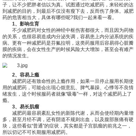
子，让不少肥胖者信以为真。试图通过吃减肥药，来轻松的达
到减肥的目的，到最后不仅没有瘦下去，反而伤了身体。减肥
药的危害相当大，具体有哪些呢?我们一起来看一看。
1、影响生育
不少减肥药对女性的神经中枢伤害都很大，而且因为药物
的关系，也很容易造成内分泌失调，容易患上内分泌系统的疾
病。更有一种减肥药是芬氟拉明，这类药服用后容易得心脏瓣
膜的疾病，会在女性生产的时候风险大大增加，甚至会有难产
的情况发生。
2、容易上瘾
减肥药还有致命性的上瘾作用，如果一旦停止服用长期使
用的减肥药，可能会出现心烦意乱、脾气暴躁、心悸等不良情
绪发生，这个时候服药者就像“吸毒”一样，对这个减肥药上了
瘾。
3、易长肌瘤
减肥药最容易紊乱女性的新陈代谢，从而会使经期内量增
多，甚至月经不调，还有阴道不规则出血，以及腹部胀痛有硬
块，这些看似“普通”的症状，其实都是子宫肌瘤的前兆之一，
所以切记不可长期服用减肥药。