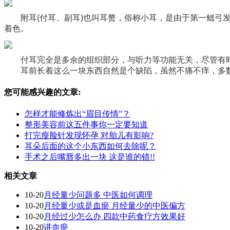
附耳(付耳、副耳)也叫耳赘，俗称小耳，是由于第一鳃
着色。
付耳完全是多余的组织部分，与听力等功能无关，尽管有
耳前长着这么一块东西自然是个缺陷，虽然不痛不痒，多
您可能感兴趣的文章:
怎样才能修炼出“眉目传情”？
整形美容前这五件事你一定要知道
打完瘦脸针发现怀孕 对胎儿有影响?
耳朵后面的这个小东西如何去除呢？
手术之后嘴唇多出一块 这是谁的错!!
相关文章
10-20
月经量少问题多 中医如何调理
10-20
月经量少或是血瘀 月经量少的中医偏方
10-20
月经过少怎么办 四款中药食疗方效果好
10-20
讲血瘀